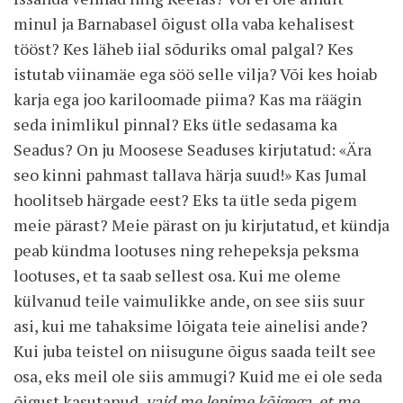
minul ja Barnabasel õigust olla vaba kehalisest
tööst? Kes läheb iial sõduriks omal palgal? Kes
istutab viinamäe ega söö selle vilja? Või kes hoiab
karja ega joo kariloomade piima? Kas ma räägin
seda inimlikul pinnal? Eks ütle sedasama ka
Seadus? On ju Moosese Seaduses kirjutatud: «Ära
seo kinni pahmast tallava härja suud!» Kas Jumal
hoolitseb härgade eest? Eks ta ütle seda pigem
meie pärast? Meie pärast on ju kirjutatud, et kündja
peab kündma lootuses ning rehepeksja peksma
lootuses, et ta saab sellest osa. Kui me oleme
külvanud teile vaimulikke ande, on see siis suur
asi, kui me tahaksime lõigata teie ainelisi ande?
Kui juba teistel on niisugune õigus saada teilt see
osa, eks meil ole siis ammugi? Kuid me ei ole seda
õigust kasutanud,
vaid me lepime kõigega, et me