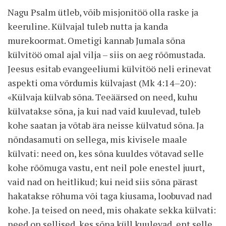
Nagu Psalm ütleb, võib misjonitöö olla raske ja
keeruline. Külvajal tuleb nutta ja kanda
murekoormat. Ometigi kannab Jumala sõna
külvitöö omal ajal vilja – siis on aeg rõõmustada.
Jeesus esitab evangeeliumi külvitöö neli erinevat
aspekti oma võrdumis külvajast (Mk 4:14–20):
«Külvaja külvab sõna. Teeäärsed on need, kuhu
külvatakse sõna, ja kui nad vaid kuulevad, tuleb
kohe saatan ja võtab ära neisse külvatud sõna. Ja
nõndasamuti on sellega, mis kivisele maale
külvati: need on, kes sõna kuuldes võtavad selle
kohe rõõmuga vastu, ent neil pole enestel juurt,
vaid nad on heitlikud; kui neid siis sõna pärast
hakatakse rõhuma või taga kiusama, loobuvad nad
kohe. Ja teised on need, mis ohakate sekka külvati:
need on sellised, kes sõna küll kuulevad, ent selle