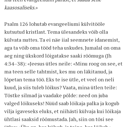
kaasosaliseks
.»
Psalm 126 lohutab evangeeliumi külvitööle
kutsutud kristlast. Tema ülesandeks võib olla
külvata nuttes. Ta ei näe iial seemnete idanemist,
aga ta võib oma tööd teha uskudes. Jumalal on oma
aeg ning ükskord lõigatakse saaki rõõmuga (Jh
4:34–38): «Jeesus ütles neile: «Minu roog on see, et
ma teen selle tahtmist, kes mu on läkitanud, ja
lõpetan tema töö. Eks te ise ütle, et veel on neli
kuud, ja siis tuleb lõikus? Vaata, mina ütlen teile:
Tõstke silmad ja vaadake põlde: need on juba
valged lõikuseks! Nüüd saab lõikaja palka ja kogub
vilja igaveseks eluks, et niihästi külvaja kui lõikaja
ühtlasi saaksid rõõmustada. Jah, siin on tõsi see