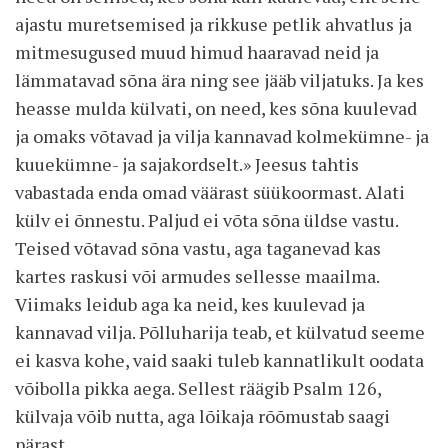
ajastu muretsemised ja rikkuse petlik ahvatlus ja
mitmesugused muud himud haaravad neid ja
lämmatavad sõna ära ning see jääb viljatuks. Ja kes
heasse mulda külvati, on need, kes sõna kuulevad
ja omaks võtavad ja vilja kannavad kolmekümne- ja
kuuekümne- ja sajakordselt.» Jeesus tahtis
vabastada enda omad väärast süükoormast. Alati
külv ei õnnestu. Paljud ei võta sõna üldse vastu.
Teised võtavad sõna vastu, aga taganevad kas
kartes raskusi või armudes sellesse maailma.
Viimaks leidub aga ka neid, kes kuulevad ja
kannavad vilja. Põlluharija teab, et külvatud seeme
ei kasva kohe, vaid saaki tuleb kannatlikult oodata
võibolla pikka aega. Sellest räägib Psalm 126,
külvaja võib nutta, aga lõikaja rõõmustab saagi
pärast.