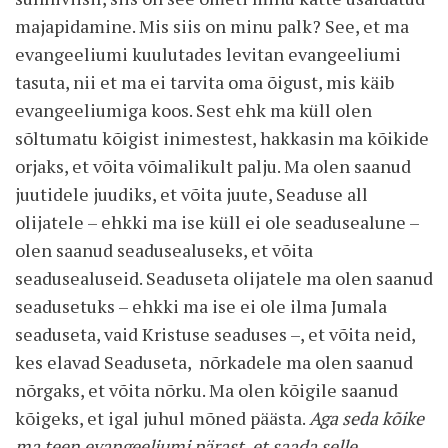
majapidamine. Mis siis on minu palk? See, et ma
evangeeliumi kuulutades levitan evangeeliumi
tasuta, nii et ma ei tarvita oma õigust, mis käib
evangeeliumiga koos. Sest ehk ma küll olen
sõltumatu kõigist inimestest, hakkasin ma kõikide
orjaks, et võita võimalikult palju. Ma olen saanud
juutidele juudiks, et võita juute, Seaduse all
olijatele – ehkki ma ise küll ei ole seadusealune –
olen saanud seadusealuseks, et võita
seadusealuseid. Seaduseta olijatele ma olen saanud
seadusetuks – ehkki ma ise ei ole ilma Jumala
seaduseta, vaid Kristuse seaduses –, et võita neid,
kes elavad Seaduseta, nõrkadele ma olen saanud
nõrgaks, et võita nõrku. Ma olen kõigile saanud
kõigeks, et igal juhul mõned päästa.
Aga seda kõike
ma teen evangeeliumi pärast, et saada selle