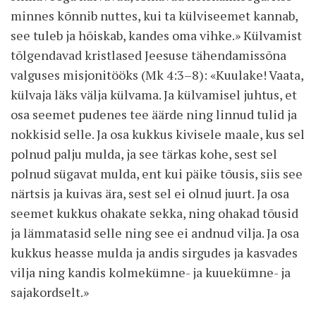
minnes kõnnib nuttes, kui ta külviseemet kannab,
see tuleb ja hõiskab, kandes oma vihke.» Külvamist
tõlgendavad kristlased Jeesuse tähendamissõna
valguses misjonitööks (Mk 4:3–8): «Kuulake! Vaata,
külvaja läks välja külvama. Ja külvamisel juhtus, et
osa seemet pudenes tee äärde ning linnud tulid ja
nokkisid selle. Ja osa kukkus kivisele maale, kus sel
polnud palju mulda, ja see tärkas kohe, sest sel
polnud sügavat mulda, ent kui päike tõusis, siis see
närtsis ja kuivas ära, sest sel ei olnud juurt. Ja osa
seemet kukkus ohakate sekka, ning ohakad tõusid
ja lämmatasid selle ning see ei andnud vilja. Ja osa
kukkus heasse mulda ja andis sirgudes ja kasvades
vilja ning kandis kolmekümne- ja kuuekümne- ja
sajakordselt.»