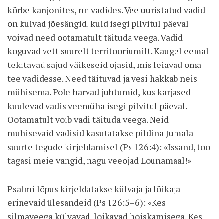
kõrbe kanjonites, nn vadides. Vee uuristatud vadid
on kuivad jõesängid, kuid isegi pilvitul päeval
võivad need ootamatult täituda veega. Vadid
koguvad vett suurelt territooriumilt. Kaugel eemal
tekitavad sajud väikeseid ojasid, mis leiavad oma
tee vadidesse. Need täituvad ja vesi hakkab neis
mühisema. Pole harvad juhtumid, kus karjased
kuulevad vadis veemüha isegi pilvitul päeval.
Ootamatult võib vadi täituda veega. Neid
mühisevaid vadisid kasutatakse pildina Jumala
suurte tegude kirjeldamisel (Ps 126:4): «Issand, too
tagasi meie vangid, nagu veeojad Lõunamaal!»
Psalmi lõpus kirjeldatakse külvaja ja lõikaja
erinevaid ülesandeid (Ps 126:5–6): «Kes
silmaveega külvavad, lõikavad hõiskamisega. Kes