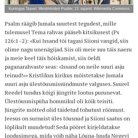
Kuningas Taavet. Westminsteri Psalter, 13. sajand. Wikimedia Commons
Psalm räägib Jumala suurtest tegudest, mille
tulemusel Tema rahvas pääseb kitsikusest (Ps
126:1–2): «Kui Issand tõi tagasi Siioni vangid, siis
olime nagu unenägijad. Siis oli meie suu täis naeru
ja meie keel täis hõiskamist, siis öeldi
paganarahvaste seas: «Issand on neile suuri asju
teinud!»» Kristlikus kirikus mõistetakse Jumala
suuri asju ülestõusmissündmuste valguses. Suurel
Reedel tundus kõigi jüngrite lootus purunevat.
Ülestõusmispüha hommikul oli kõik teisiti.
Jüngrite mõtted olid täidetud tohutust rõõmust.
Jeesus on surnuist üles tõusnud ja Siioni saatus on
lõplikult muudetud! Seda pööret kirjeldatakse
loodusimega, mida võib näha Lõuna-Juuda Negevi