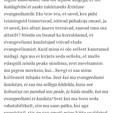
kuidagiviisi ei saaks takistuseks Kristuse
evangeeliumile
. Eks teie tea, et need, kes pühi
toiminguid toimetavad, söövad pühakoja omast, ja
et need, kes altari juures teenivad, saavad oma osa
altarilt? Nõnda on Issand ka korraldanud, et
evangeeliumi kuulutajad võivad elada
evangeeliumist. Kuid mina ei ole sellest kasutanud
midagi. Aga ma ei kirjuta seda selleks, et mulle
edaspidi nõnda peaks sündima, sest meelsamini
ma pigem sureksin, kui... Keegi ei saa minu
kiitlemist tühjaks teha.
Sest kui ma evangeeliumi
kuulutan, ei saa ma sellega kiidelda, kuna see
kohustus on pandud mu peale, ja häda mulle, kui ma
evangeeliumi ei kuuluta!
Sest kui ma teen seda
vabatahtlikult, siis ma saan palka, kui aga
sunniviisil, siis on see ometi minu kätte usaldatud