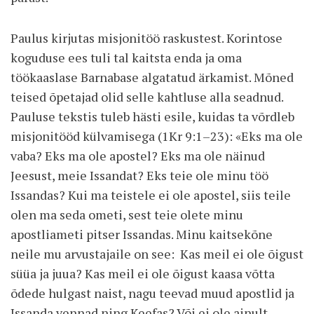
Paulus kirjutas misjonitöö raskustest. Korintose
koguduse ees tuli tal kaitsta enda ja oma
töökaaslase Barnabase algatatud ärkamist. Mõned
teised õpetajad olid selle kahtluse alla seadnud.
Pauluse tekstis tuleb hästi esile, kuidas ta võrdleb
misjonitööd külvamisega (1Kr 9:1–23): «Eks ma ole
vaba? Eks ma ole apostel? Eks ma ole näinud
Jeesust, meie Issandat? Eks teie ole minu töö
Issandas? Kui ma teistele ei ole apostel, siis teile
olen ma seda ometi, sest teie olete minu
apostliameti pitser Issandas. Minu kaitsekõne
neile mu arvustajaile on see: Kas meil ei ole õigust
süüa ja juua? Kas meil ei ole õigust kaasa võtta
õdede hulgast naist, nagu teevad muud apostlid ja
Issanda vennad ning Keefas? Või ei ole ainult