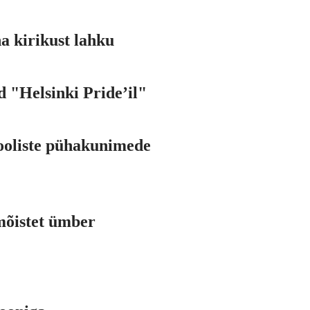
a kirikust lahku
 "Helsinki Pride’il"
sooliste pühakunimede
mõistet ümber