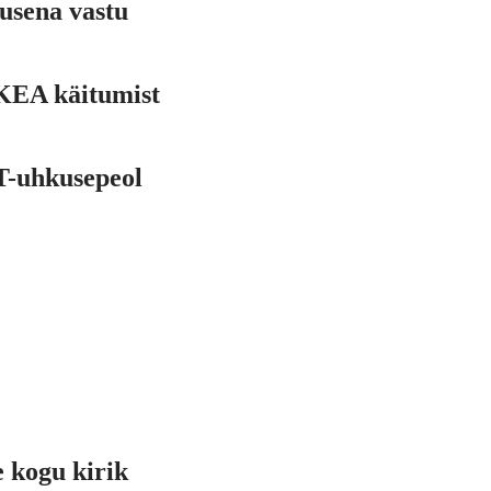
tusena vastu
IKEA käitumist
T-uhkusepeol
e kogu kirik