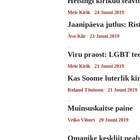
Helsingi kirikud teav
Meie Kirik
24 Juuni 2019
Jaanipäeva jutlus: Ri
Avo Kiir
23 Juuni 2019
...
Viru praost: LGBT teem
Meie Kirik
21 Juuni 2019
Kas Soome luterlik kir
Roland Tõnisson
21 Juuni 2019
...
Muinsuskaitse paine
Veiko Vihuri
20 Juuni 2019
...
Omanike keskliit peab