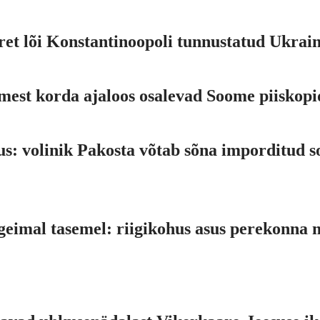
ret lõi Konstantinoopoli tunnustatud Ukrain
mest korda ajaloos osalevad Soome piiskopid
lus: volinik Pakosta võtab sõna imporditud 
geimal tasemel: riigikohus asus perekonna 