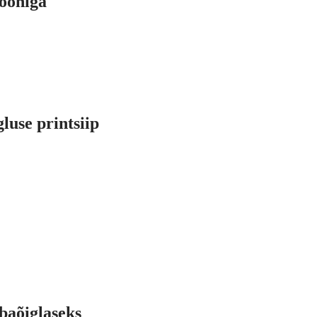
kooniga
luse printsiip
baõiglaseks