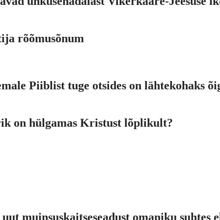
itavad uhkusenädalast Vikerkaare-Jeesuse i
stija rõõmusõnum
ale Piiblist tuge otsides on lähtekohaks õig
ik on hülgamas Kristust lõplikult?
 uut muinsuskaitseseadust omaniku suhtes e