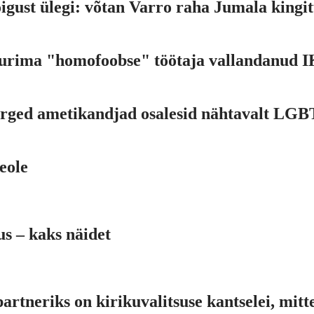
igust ülegi: võtan Varro raha Jumala kingi
uurima "homofoobse" töötaja vallandanud 
õrged ametikandjad osalesid nähtavalt LGB
eole
us – kaks näidet
partneriks on kirikuvalitsuse kantselei, mitt