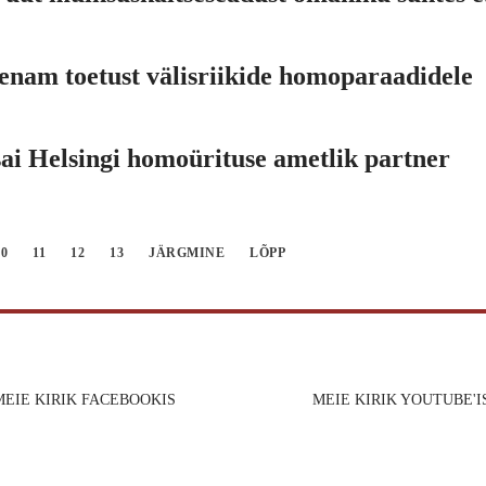
 enam toetust välisriikide homoparaadidele
sai Helsingi homoürituse ametlik partner
10
11
12
13
JÄRGMINE
LÕPP
MEIE KIRIK FACEBOOKIS
MEIE KIRIK YOUTUBE'I