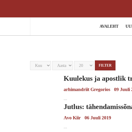
AVALEHT
UU
FILTER
Kuulekus ja apostlik t
arhimandriit Gregorios
09 Juuli
...
Jutlus: tähendamissõna
Avo Kiir
06 Juuli 2019
...